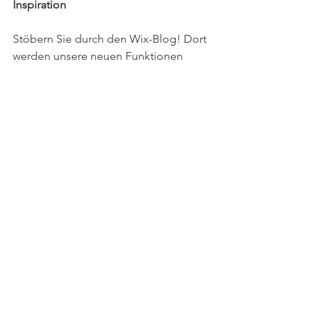
Inspiration
Stöbern Sie durch den Wix-Blog! Dort 
werden unsere neuen Funktionen 
vorgestellt und Sie finden viele 
hilfreiche Tipps und spannende 
Beiträge rund um die Erstellung einer 
Website. Lassen Sie sich inspirieren 
und legen Sie gleich los. Viel Spaß 
beim Erstellen Ihres professionellen 
Blogs!  
Alle ansehen
Aktuelle Beiträge