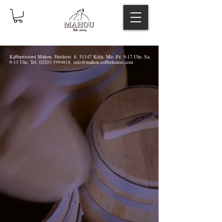
Kaffeerösterei Mahou, Heidestr. 8, 51147 Köln, Mo.-Fr. 9-17 Uhr, Sa.
9-13 Uhr, Tel:
02203-5994818
,
info@mahou-coffeehouse.com